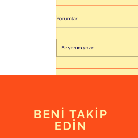
Yorumlar
Bir yorum yazın...
İstinye Üniversitesi Tıp
Fakültesinden Canlı Yayın
Yaptık
BENİ TAKİP
EDİN