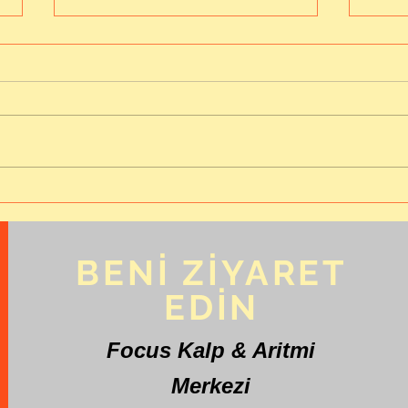
Koç Üniversitesi
Bayp
Hastanesinde Tam Tıkalı
mı?
Kalp Damarlarına Müdahale
Yöntemlerini Anlattık
BENİ ZİYARET
EDİN
Focus Kalp & Aritmi
Merkezi