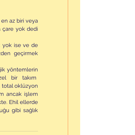
en az biri veya 
 çare yok dedi 
 yok ise ve de 
zden geçirmek 
jik yöntemlerin 
el bir takım  
 total oklüzyon 
em ancak işlem 
e. Ehil ellerde 
ğu gibi sağlık 