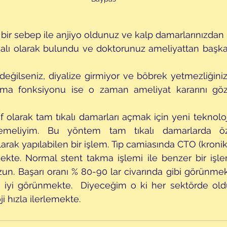
bir sebep ile anjiyo oldunuz ve kalp damarlarınızdan  
kalı olarak bulundu ve doktorunuz ameliyattan başka
değilseniz, diyalize girmiyor ve böbrek yetmezliğiniz
ama fonksiyonu ise o zaman ameliyat kararını gö
if olarak tam tıkalı damarları açmak için yeni teknolo
söylemeliyim. Bu yöntem tam tıkalı damarlarda öz
arak yapılabilen bir işlem. Tıp camiasında CTO (kronik
mekte. Normal stent takma işlemi ile benzer bir işl
zun. Başarı oranı % 80-90 lar civarında gibi görünmekt
 iyi görünmekte.  Diyeceğim o ki her sektörde oldu
i hızla ilerlemekte.