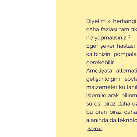
Diyelim ki herhangi 
daha fazlası tam tı
ne yapmalısınız ?
Eğer şeker hastası 
kalbinizin pompal
gerekebilir.
Ameliyata  alternat
geliştirildiğini 
malzemeler kullanıl
işlemi)olarak bilin
süresi biraz daha u
bu oran biraz daha
alanında da teknoloj
Baypas