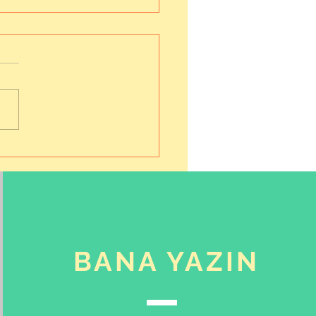
as mı, Stent mi, İlaç
BANA YAZIN