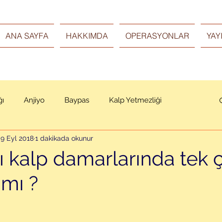
ANA SAYFA
HAKKIMDA
OPERASYONLAR
YAY
ğı
Anjiyo
Baypas
Kalp Yetmezliği
9 Eyl 2018
1 dakikada okunur
lı kalp damarlarında tek
 mı ?