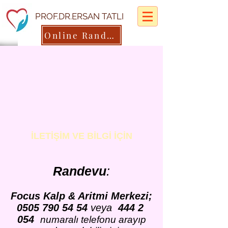
PROF.DR.ERSAN TATLI
Online Randevu
İLETİŞİM VE BİLGİ İÇİN
Randevu
:
Focus Kalp & Aritmi Merkezi;
0505 790 54 54
veya
444 2
054
numaralı telefonu arayıp