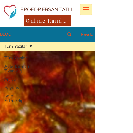
PROF.DR.ERSAN TATLI
Online Randevu
Kaydol
BLOG
Tüm Yazılar
Tüm Yazılar
Ayak Damarı
Tıkanıklığı
Anjiyo
Baypas
Kalp
Yetmezliği