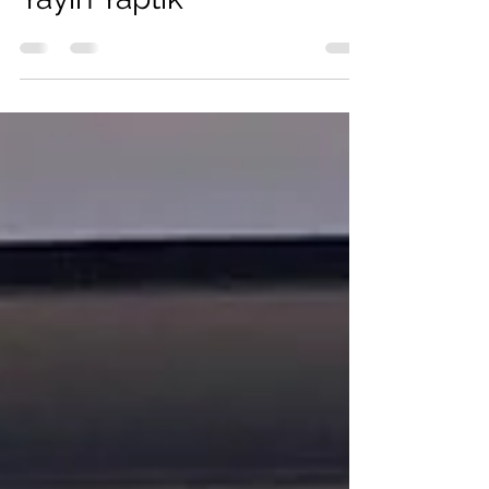
İstinye Üniversitesi Tıp
Fakültesinden Canlı
Yayın Yaptık