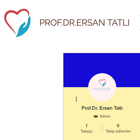
PROF.DR.ERSAN TATLI
Diğer Eylemler
Prof.Dr. Ersan Tatlı
Admin
1
0
Takipçi
Takip edilenler