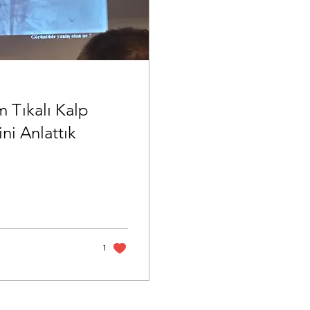
i Anlattık
1