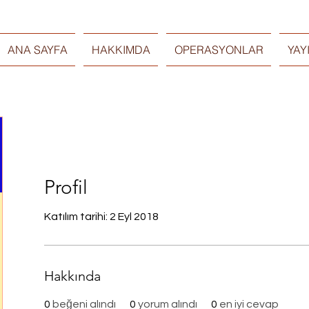
ANA SAYFA
HAKKIMDA
OPERASYONLAR
YAY
Profil
Katılım tarihi: 2 Eyl 2018
Hakkında
0
beğeni alındı
0
yorum alındı
0
en iyi cevap