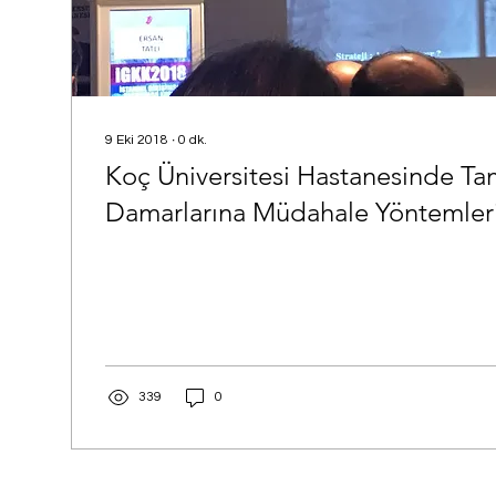
9 Eki 2018
∙
0
dk.
Koç Üniversitesi Hastanesinde Tam Tıkalı Kalp
Damarlarına Müdahale Yöntemlerin
339
0