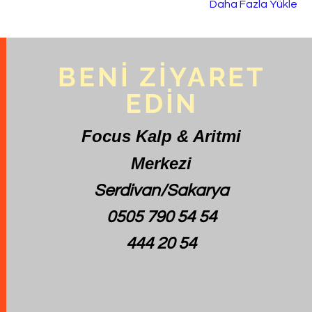
Daha Fazla Yükle
BENİ ZİYARET
EDİN
Focus Kalp & Aritmi
Merkezi
Serdivan/Sakarya
0505 790 54 54
444 20 54